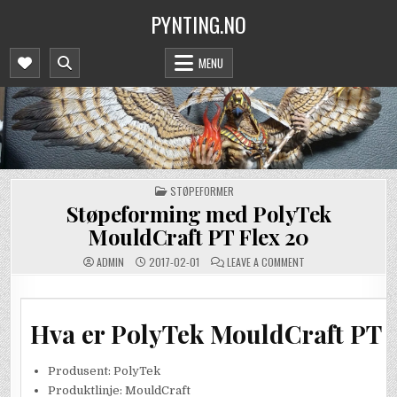
Skip
PYNTING.NO
to
content
MENU
POSTED
STØPEFORMER
IN
Støpeforming med PolyTek
MouldCraft PT Flex 20
ON
ADMIN
2017-02-01
LEAVE A COMMENT
STØPEFORMING
MED
POLYTEK
MOULDCRAFT
PT
Hva er PolyTek MouldCraft PT 
FLEX
20
Produsent: PolyTek
Produktlinje: MouldCraft