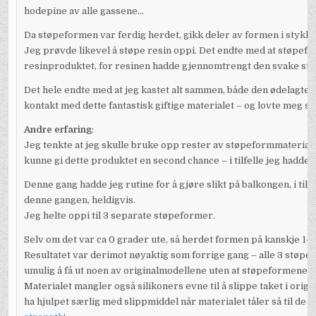
hodepine av alle gassene…
Da støpeformen var ferdig herdet, gikk deler av formen i stykker 
Jeg prøvde likevel å støpe resin oppi. Det endte med at støpeforme
resinproduktet, for resinen hadde gjennomtrengt den svake s
Det hele endte med at jeg kastet alt sammen, både den ødelagte
kontakt med dette fantastisk giftige materialet – og lovte meg s
Andre erfaring
:
Jeg tenkte at jeg skulle bruke opp rester av støpeformmateriale
kunne gi dette produktet en second chance – i tilfelle jeg hadde g
Denne gang hadde jeg rutine for å gjøre slikt på balkongen, i til
denne gangen, heldigvis.
Jeg helte oppi til 3 separate støpeformer.
Selv om det var ca 0 grader ute, så herdet formen på kanskje 1-2
Resultatet var derimot nøyaktig som forrige gang – alle 3 støpefo
umulig å få ut noen av originalmodellene uten at støpeformene g
Materialet mangler også silikoners evne til å slippe taket i origi
ha hjulpet særlig med slippmiddel når materialet tåler så til de gr