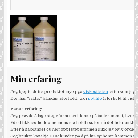
Min erfaring
Jeg kjøpte dette produktet mye pga
viskositeten
, ettersom jeg 
Den har “riktig” blandingsforhold, grei
pot life
(i forhold til visk
Første erfaring
:
Jeg prøvde å lage støpeform med denne på baderommet, hvor jeg
Først fikk jeg hodepine mens jeg holdt på, for på det tidspunkte
Etter å ha blandet og helt oppi støpeformen gikk jeg og gjorde an
Jeg brukte kanskje 10 sekunder på å gå inn og hente kammen og så 