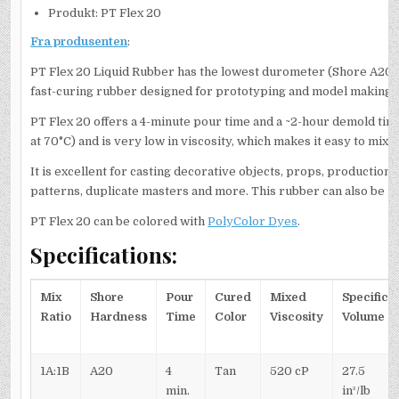
Produkt: PT Flex 20
Fra produsenten
:
PT Flex 20 Liquid Rubber has the lowest durometer (Shore A20) 
fast-curing rubber designed for prototyping and model making a
PT Flex 20 offers a 4-minute pour time and a ~2-hour demold t
at 70°C) and is very low in viscosity, which makes it easy to mix
It is excellent for casting decorative objects, props, production p
patterns, duplicate masters and more. This rubber can also be us
PT Flex 20 can be colored with
PolyColor Dyes
.
Specifications:
Mix
Shore
Pour
Cured
Mixed
Specific
Ratio
Hardness
Time
Color
Viscosity
Volume
1A:1B
A20
4
Tan
520 cP
27.5
min.
in³/lb