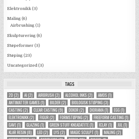
Elektronikk
(3)
Maling
(6)
Airbrushing
(1)
Skulpturering
(6)
Støpeformer
(3)
Støping
(23)
Uncategorized
(3)
TAGS
2D
(2)
AI
(2)
AIRBRUSH
(2)
ALCOHOL INKS
(2)
AMOS
(1)
ANTIMATTER GAMES
(1)
BILDER
(2)
BIOLOGISK STØPING
(3)
CASTING
(2)
CLEAR CASTING
(9)
DEKOR
(2)
DIORAMA
(1)
EGG
(1)
ELEKTRONIKK
(2)
FIGUR
(2)
FORMSTØPING
(2)
FREEFORM CASTING
(1)
GAVE
(1)
GLAZING
(1)
GREEN STUFF KNEADATITE
(1)
ICLAY
(1)
JUL
(1)
KLAR RESIN
(8)
LED
(2)
LYS
(2)
MAGIC SCULPT
(1)
MALING
(2)