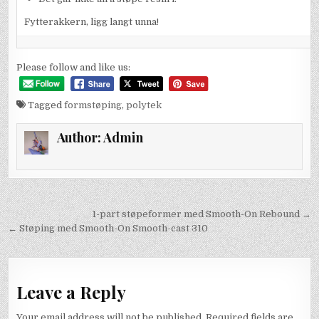
Fytterakkern, ligg langt unna!
Please follow and like us:
Tagged
formstøping
,
polytek
Author:
Admin
Post
1-part støpeformer med Smooth-On Rebound →
navigation
← Støping med Smooth-On Smooth-cast 310
Leave a Reply
Your email address will not be published.
Required fields are