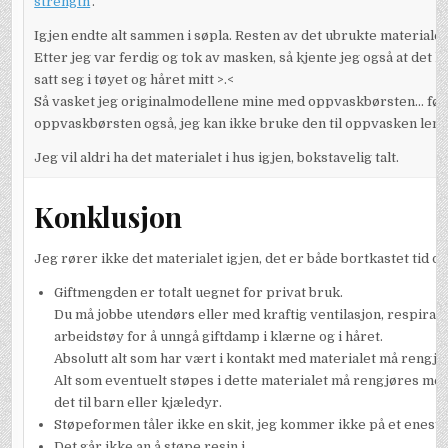
strength
‘.
Igjen endte alt sammen i søpla. Resten av det ubrukte materialet
Etter jeg var ferdig og tok av masken, så kjente jeg også at det 
satt seg i tøyet og håret mitt >.<
Så vasket jeg originalmodellene mine med oppvaskbørsten… før jeg
oppvaskbørsten også, jeg kan ikke bruke den til oppvasken leng
Jeg vil aldri ha det materialet i hus igjen, bokstavelig talt.
Konklusjon
Jeg rører ikke det materialet igjen, det er både bortkastet tid 
Giftmengden er totalt uegnet for privat bruk.
Du må jobbe utendørs eller med kraftig ventilasjon, respirat
arbeidstøy for å unngå giftdamp i klærne og i håret.
Absolutt alt som har vært i kontakt med materialet må rengjø
Alt som eventuelt støpes i dette materialet må rengjøres med d
det til barn eller kjæledyr.
Støpeformen tåler ikke en skit, jeg kommer ikke på et eneste f
Det går ikke an å støpe resin i.