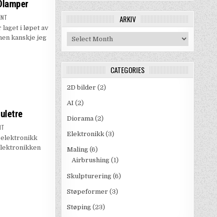
EDlamper
ON
ENT
ARKIV
2020-
aget i løpet av
ARBEIDER,
PYRAMIDER
Arkiv
 men kanskje jeg
OG
LEDLAMPER
CATEGORIES
2D bilder
(2)
AI
(2)
juletre
Diorama
(2)
ON
NT
NYTT
Elektronikk
(3)
yselektronikk
ARBEID:
ELEKTRISK
 elektronikken
KERAMISK
Maling
(6)
JULETRE
Airbrushing
(1)
Skulpturering
(6)
Støpeformer
(3)
Støping
(23)