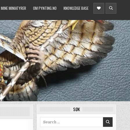
MINE MINIATYRER
OM PYNTING.NO
KNOWLEDGE BASE
SØK
Search
for: