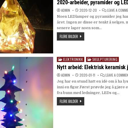
in
2020-arbeider, pyramider og L
ADMIN
2020-12-20
LEAVE A COMM
Noen LEDlamper og pyramider jeg har l
året. Ingen av disse er tenkt å selges,
senere lager noen som…
FLERE BILDER
ELEKTRONIKK
SKULPTURERING
Posted
in
Nytt arbeid: Elektrisk keramisk 
ADMIN
2020-01-11
LEAVE A COMME
Jeg har en stund hatt en idè om å ha l
inni en figur.Først prøvde jeg å gjøre
fra bunn med ledninger, LEDs og…
FLERE BILDER