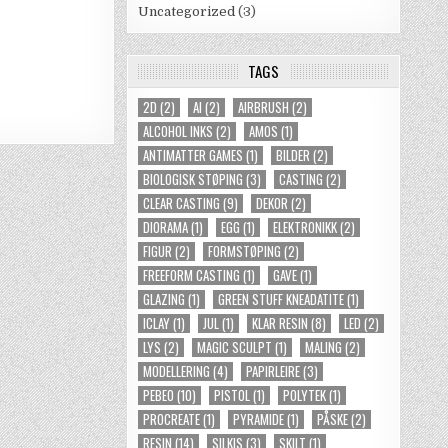
Uncategorized
(3)
TAGS
2D
(2)
AI
(2)
AIRBRUSH
(2)
ALCOHOL INKS
(2)
AMOS
(1)
ANTIMATTER GAMES
(1)
BILDER
(2)
BIOLOGISK STØPING
(3)
CASTING
(2)
CLEAR CASTING
(9)
DEKOR
(2)
DIORAMA
(1)
EGG
(1)
ELEKTRONIKK
(2)
FIGUR
(2)
FORMSTØPING
(2)
FREEFORM CASTING
(1)
GAVE
(1)
GLAZING
(1)
GREEN STUFF KNEADATITE
(1)
ICLAY
(1)
JUL
(1)
KLAR RESIN
(8)
LED
(2)
LYS
(2)
MAGIC SCULPT
(1)
MALING
(2)
MODELLERING
(4)
PAPIRLEIRE
(3)
PEBEO
(10)
PISTOL
(1)
POLYTEK
(1)
PROCREATE
(1)
PYRAMIDE
(1)
PÅSKE
(2)
RESIN
(14)
SILKIS
(3)
SKILT
(1)