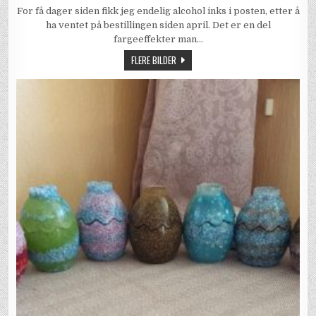
ALCOHOL
For få dager siden fikk jeg endelig alcohol inks i posten, etter å
INK
–
ha ventet på bestillingen siden april. Det er en del
THE
NEXT
fargeeffekter man…
STEP
FLERE BILDER