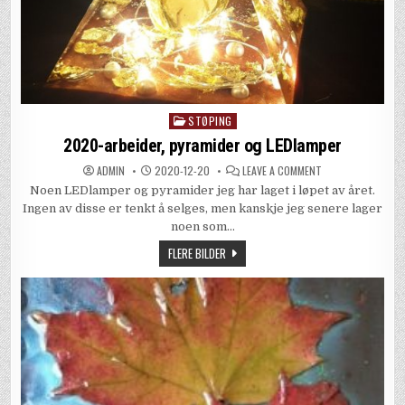
STØPING
Posted
in
2020-arbeider, pyramider og LEDlamper
ON
ADMIN
2020-12-20
LEAVE A COMMENT
2020-
Noen LEDlamper og pyramider jeg har laget i løpet av året.
ARBEIDER,
PYRAMIDER
Ingen av disse er tenkt å selges, men kanskje jeg senere lager
OG
LEDLAMPER
noen som…
FLERE BILDER