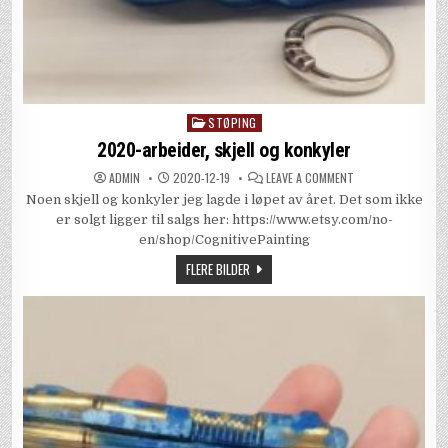
STØPING
Posted
in
2020-arbeider, skjell og konkyler
ON
ADMIN
2020-12-19
LEAVE A COMMENT
2020-
Noen skjell og konkyler jeg lagde i løpet av året. Det som ikke
ARBEIDER,
SKJELL
er solgt ligger til salgs her: https://www.etsy.com/no-
OG
KONKYLER
en/shop/CognitivePainting
FLERE BILDER