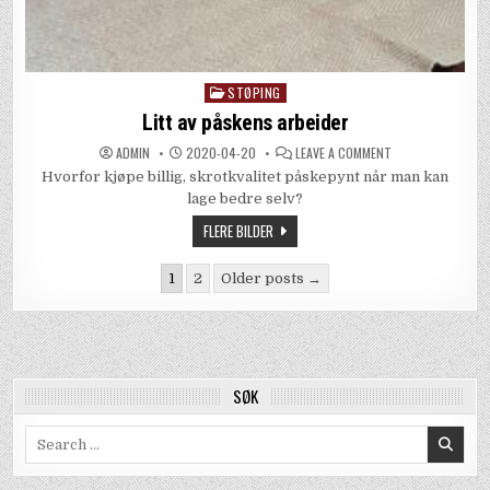
STØPING
Posted
in
Litt av påskens arbeider
ON
ADMIN
2020-04-20
LEAVE A COMMENT
LITT
Hvorfor kjøpe billig, skrotkvalitet påskepynt når man kan
AV
PÅSKENS
lage bedre selv?
ARBEIDER
FLERE BILDER
Posts
1
2
Older posts →
pagination
SØK
Search
for: