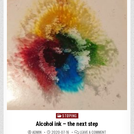
STØPING
Posted
in
Alcohol ink – the next step
ON
ADMIN
2020-07-16
LEAVE A COMMENT