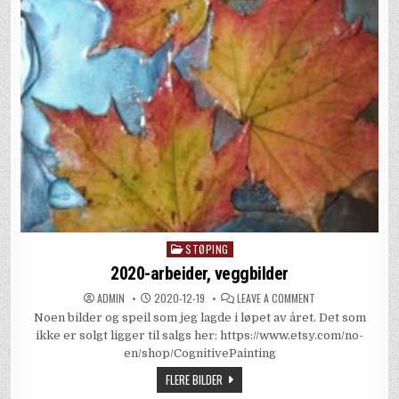
STØPING
Posted
in
2020-arbeider, veggbilder
ON
ADMIN
2020-12-19
LEAVE A COMMENT
2020-
Noen bilder og speil som jeg lagde i løpet av året. Det som
ARBEIDER,
VEGGBILDER
ikke er solgt ligger til salgs her: https://www.etsy.com/no-
en/shop/CognitivePainting
FLERE BILDER