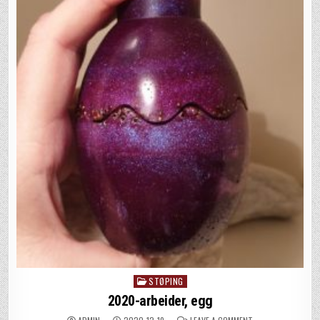
STØPING
Posted
in
2020-arbeider, egg
ON