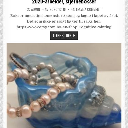
2020-arbeider, stjernebokser
ON
ADMIN
2020-12-19
LEAVE A COMMENT
2020-
Bokser med stjernemønstere som jeg lagde i løpet av året.
ARBEIDER,
STJERNEBOKSER
Det som ikke er solgt ligger til salgs her:
https://www.etsy.com/no-en/shop/CognitivePainting
FLERE BILDER