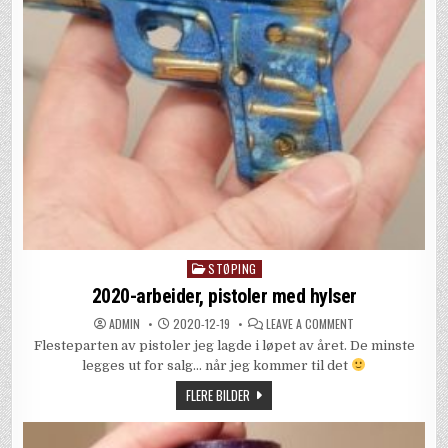
STØPING
Posted
in
2020-arbeider, pistoler med hylser
ON
ADMIN
2020-12-19
LEAVE A COMMENT
2020-
Flesteparten av pistoler jeg lagde i løpet av året. De minste
ARBEIDER,
PISTOLER
legges ut for salg… når jeg kommer til det
MED
HYLSER
FLERE BILDER