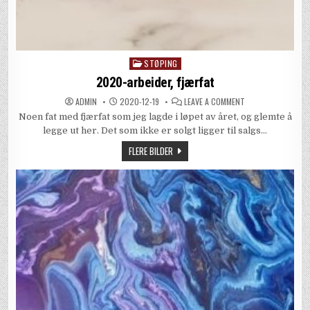
STØPING
Posted
in
2020-arbeider, fjærfat
ON
ADMIN
2020-12-19
LEAVE A COMMENT
2020-
Noen fat med fjærfat som jeg lagde i løpet av året, og glemte å
ARBEIDER,
FJÆRFAT
legge ut her. Det som ikke er solgt ligger til salgs…
FLERE BILDER