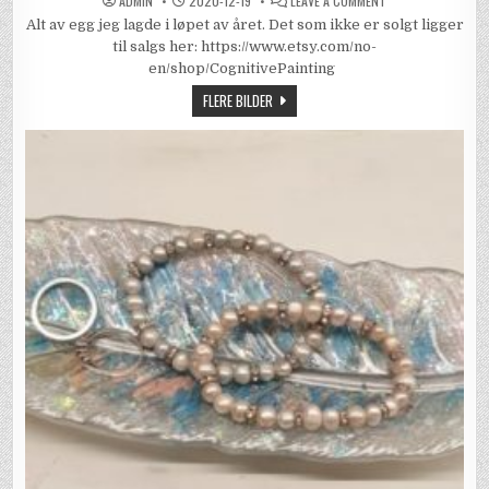
ADMIN
2020-12-19
LEAVE A COMMENT
2020-
Alt av egg jeg lagde i løpet av året. Det som ikke er solgt ligger
ARBEIDER,
EGG
til salgs her: https://www.etsy.com/no-
en/shop/CognitivePainting
FLERE BILDER