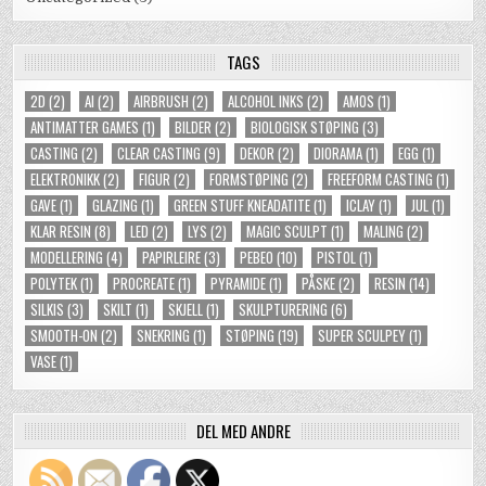
TAGS
2D
(2)
AI
(2)
AIRBRUSH
(2)
ALCOHOL INKS
(2)
AMOS
(1)
ANTIMATTER GAMES
(1)
BILDER
(2)
BIOLOGISK STØPING
(3)
CASTING
(2)
CLEAR CASTING
(9)
DEKOR
(2)
DIORAMA
(1)
EGG
(1)
ELEKTRONIKK
(2)
FIGUR
(2)
FORMSTØPING
(2)
FREEFORM CASTING
(1)
GAVE
(1)
GLAZING
(1)
GREEN STUFF KNEADATITE
(1)
ICLAY
(1)
JUL
(1)
KLAR RESIN
(8)
LED
(2)
LYS
(2)
MAGIC SCULPT
(1)
MALING
(2)
MODELLERING
(4)
PAPIRLEIRE
(3)
PEBEO
(10)
PISTOL
(1)
POLYTEK
(1)
PROCREATE
(1)
PYRAMIDE
(1)
PÅSKE
(2)
RESIN
(14)
SILKIS
(3)
SKILT
(1)
SKJELL
(1)
SKULPTURERING
(6)
SMOOTH-ON
(2)
SNEKRING
(1)
STØPING
(19)
SUPER SCULPEY
(1)
VASE
(1)
DEL MED ANDRE