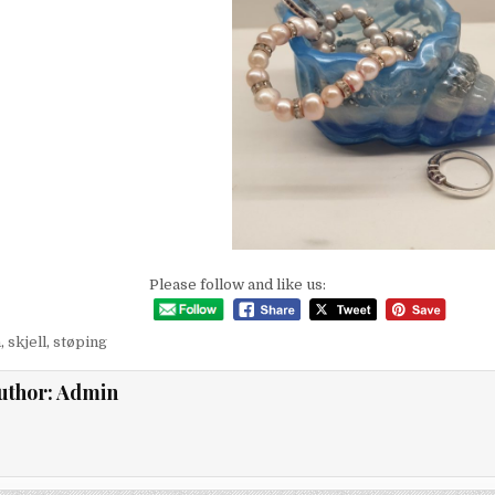
Please follow and like us:
n
,
skjell
,
støping
uthor:
Admin