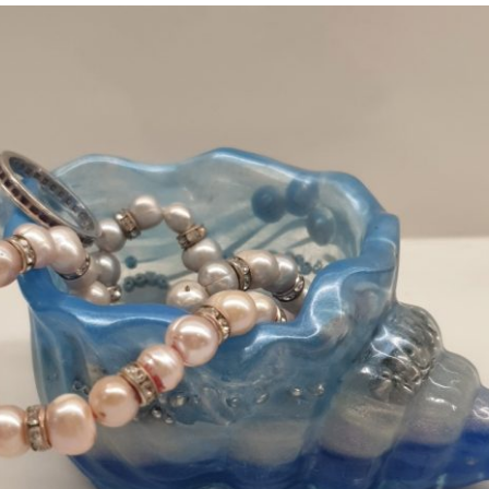
ARBEIDER,
SKJELL
OG
KONKYLER