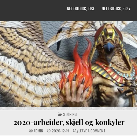
NETTBUTIKK, TISE
NETTBUTIKK, ETSY
POSTED
STØPING
IN
2020-arbeider, skjell og konkyler
ON
ADMIN
2020-12-19
LEAVE A COMMENT
2020-