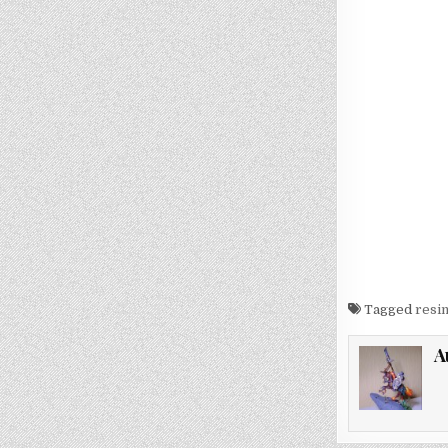
Tagged
resi
A