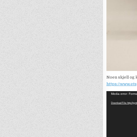
Noen skjell og k
https://www.et
Video
Media error: Forma
Player
Download File: http://p