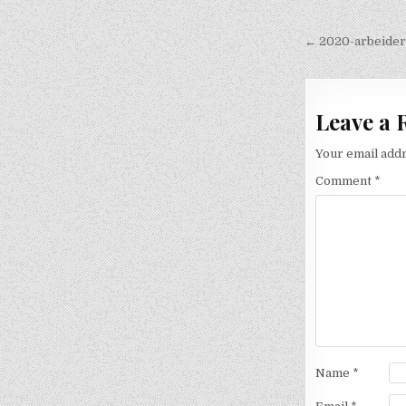
Post
← 2020-arbeider
navigati
Leave a 
Your email addr
Comment
*
Name
*