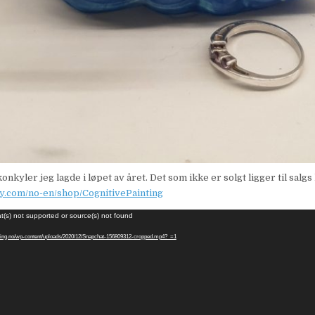
onkyler jeg lagde i løpet av året. Det som ikke er solgt ligger til salgs
sy.com/no-en/shop/CognitivePainting
t(s) not supported or source(s) not found
ynting.no/wp-content/uploads/2020/12/Snapchat-156809312-cropped.mp4?_=1