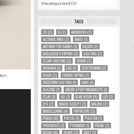
Uncategorized
(3)
TAGS
2D
(2)
AI
(2)
AIRBRUSH
(2)
ALCOHOL INKS
(2)
AMOS
(1)
ANTIMATTER GAMES
(1)
BILDER
(2)
BIOLOGISK STØPING
(3)
CASTING
(2)
CLEAR CASTING
(9)
DEKOR
(2)
DIORAMA
(1)
EGG
(1)
ELEKTRONIKK
(2)
FIGUR
(2)
FORMSTØPING
(2)
 her:
FREEFORM CASTING
(1)
GAVE
(1)
GLAZING
(1)
GREEN STUFF KNEADATITE
(1)
ICLAY
(1)
JUL
(1)
KLAR RESIN
(8)
LED
(2)
LYS
(2)
MAGIC SCULPT
(1)
MALING
(2)
MODELLERING
(4)
PAPIRLEIRE
(3)
PEBEO
(10)
PISTOL
(1)
POLYTEK
(1)
PROCREATE
(1)
PYRAMIDE
(1)
PÅSKE
(2)
RESIN
(14)
SILKIS
(3)
SKILT
(1)