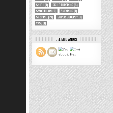
SKJELL
(1)
SKULPTURERING
(6)
SMOOTH-ON
(2)
SNEKRING
(1)
STØPING
(19)
SUPER SCULPEY
(1)
VASE
(1)
DEL MED ANDRE