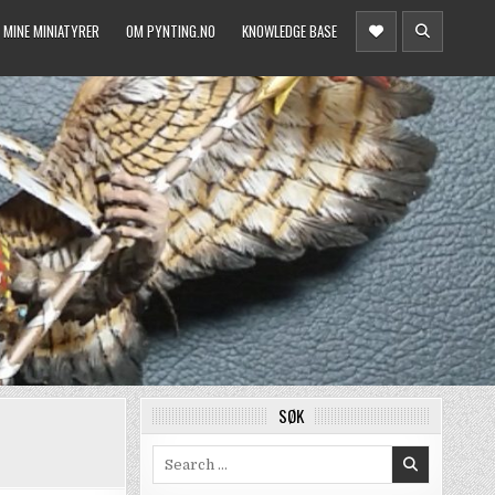
MINE MINIATYRER
OM PYNTING.NO
KNOWLEDGE BASE
SØK
Search
for: