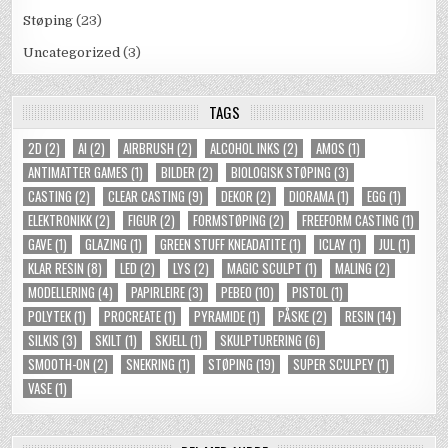
Støping
(23)
Uncategorized
(3)
TAGS
2D
(2)
AI
(2)
AIRBRUSH
(2)
ALCOHOL INKS
(2)
AMOS
(1)
ANTIMATTER GAMES
(1)
BILDER
(2)
BIOLOGISK STØPING
(3)
CASTING
(2)
CLEAR CASTING
(9)
DEKOR
(2)
DIORAMA
(1)
EGG
(1)
ELEKTRONIKK
(2)
FIGUR
(2)
FORMSTØPING
(2)
FREEFORM CASTING
(1)
GAVE
(1)
GLAZING
(1)
GREEN STUFF KNEADATITE
(1)
ICLAY
(1)
JUL
(1)
KLAR RESIN
(8)
LED
(2)
LYS
(2)
MAGIC SCULPT
(1)
MALING
(2)
MODELLERING
(4)
PAPIRLEIRE
(3)
PEBEO
(10)
PISTOL
(1)
POLYTEK
(1)
PROCREATE
(1)
PYRAMIDE
(1)
PÅSKE
(2)
RESIN
(14)
SILKIS
(3)
SKILT
(1)
SKJELL
(1)
SKULPTURERING
(6)
SMOOTH-ON
(2)
SNEKRING
(1)
STØPING
(19)
SUPER SCULPEY
(1)
VASE
(1)