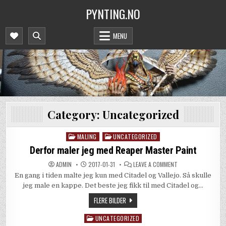
Skip
PYNTING.NO
to
content
MENU
Category:
Uncategorized
MALING
UNCATEGORIZED
Posted
in
Derfor maler jeg med Reaper Master Paint
ON
ADMIN
2017-01-31
LEAVE A COMMENT
DERFOR
En gang i tiden malte jeg kun med Citadel og Vallejo. Så skulle
MALER
JEG
jeg male en kappe. Det beste jeg fikk til med Citadel og…
MED
REAPER
FLERE BILDER
MASTER
PAINT
UNCATEGORIZED
Posted