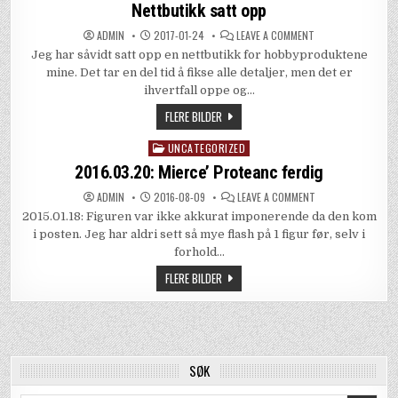
in
Nettbutikk satt opp
ON
ADMIN
2017-01-24
LEAVE A COMMENT
NETTBUTIKK
Jeg har såvidt satt opp en nettbutikk for hobbyproduktene
SATT
OPP
mine. Det tar en del tid å fikse alle detaljer, men det er
ihvertfall oppe og…
FLERE BILDER
UNCATEGORIZED
Posted
in
2016.03.20: Mierce’ Proteanc ferdig
ON
ADMIN
2016-08-09
LEAVE A COMMENT
2016.03.20:
2015.01.18: Figuren var ikke akkurat imponerende da den kom
MIERCE’
PROTEANC
i posten. Jeg har aldri sett så mye flash på 1 figur før, selv i
FERDIG
forhold…
FLERE BILDER
SØK