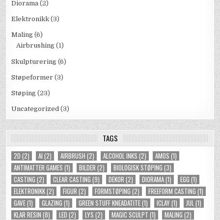
Diorama
(2)
Elektronikk
(3)
Maling
(6)
Airbrushing
(1)
Skulpturering
(6)
Støpeformer
(3)
Støping
(23)
Uncategorized
(3)
TAGS
2D
(2)
AI
(2)
AIRBRUSH
(2)
ALCOHOL INKS
(2)
AMOS
(1)
ANTIMATTER GAMES
(1)
BILDER
(2)
BIOLOGISK STØPING
(3)
CASTING
(2)
CLEAR CASTING
(9)
DEKOR
(2)
DIORAMA
(1)
EGG
(1)
ELEKTRONIKK
(2)
FIGUR
(2)
FORMSTØPING
(2)
FREEFORM CASTING
(1)
GAVE
(1)
GLAZING
(1)
GREEN STUFF KNEADATITE
(1)
ICLAY
(1)
JUL
(1)
KLAR RESIN
(8)
LED
(2)
LYS
(2)
MAGIC SCULPT
(1)
MALING
(2)