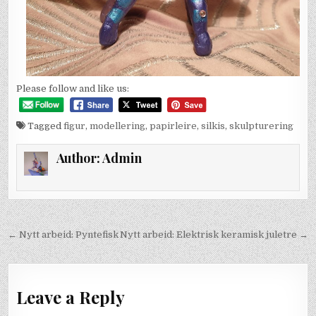
Please follow and like us:
Tagged
figur
,
modellering
,
papirleire
,
silkis
,
skulpturering
Author:
Admin
Post
← Nytt arbeid: Pyntefisk
Nytt arbeid: Elektrisk keramisk juletre →
navigation
Leave a Reply