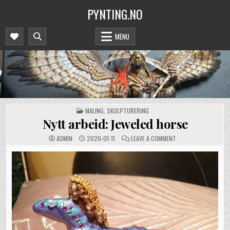
Skip
PYNTING.NO
to
content
MENU
POSTED
MALING
,
SKULPTURERING
IN
Nytt arbeid: Jeweled horse
ON
ADMIN
2020-01-11
LEAVE A COMMENT
NYTT
ARBEID:
JEWELED
HORSE